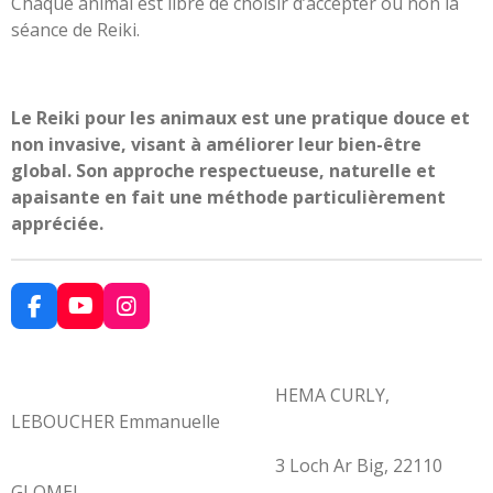
Chaque animal est libre de choisir d’accepter ou non la
séance de Reiki.
Le Reiki pour les animaux est une pratique douce et
non invasive, visant à améliorer leur bien-être
global. Son approche respectueuse, naturelle et
apaisante en fait une méthode particulièrement
appréciée.
F
Y
I
a
o
n
c
u
s
e
T
t
HEMA CURLY,
b
u
a
o
b
g
LEBOUCHER Emmanuelle
o
e
r
k
a
3 Loch Ar Big, 22110
m
GLOMEL